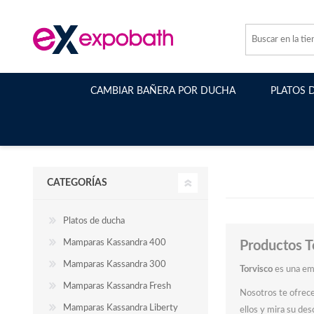
CAMBIAR BAÑERA POR DUCHA
PLATOS 
CATEGORÍAS
Platos de ducha
Mamparas Kassandra 400
Productos T
Mamparas Kassandra 300
Torvisco
es una em
Mamparas Kassandra Fresh
Nosotros te ofrece
Mamparas Kassandra Liberty
ellos y mira su des