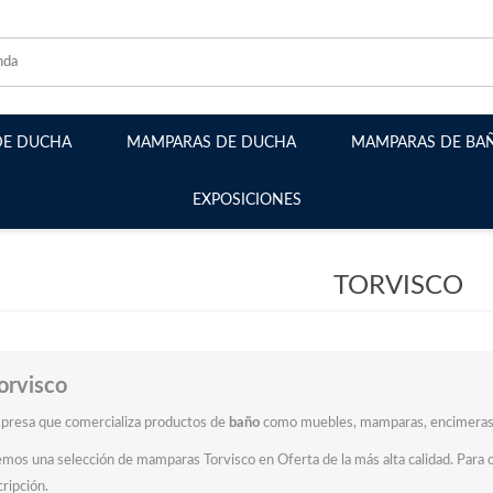
DE DUCHA
MAMPARAS DE DUCHA
MAMPARAS DE BA
EXPOSICIONES
Mamparas Frontales
Mamparas Angulares
TORVISCO
Mamparas Plegables
Mamparas Abatibles
Mamparas Semicirculares
orvisco
Mamparas Walk-in fijos
presa que comercializa productos de
baño
como muebles,
mamparas
, encimera
mos una selección de mamparas Torvisco en Oferta de la más alta calidad. Para 
cripción.