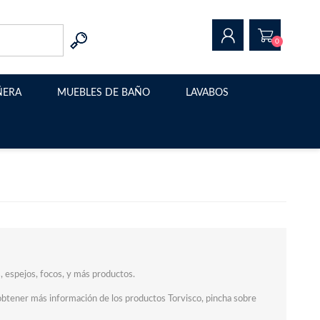
0
ÑERA
MUEBLES DE BAÑO
LAVABOS
REGISTRAR
INICIAR SESIÓN
Muebles de baño modernos
Lavabo sobre encimera
Muebles de baño suspendidos
Estructura metalica para
lavabo
Muebles de baño con patas
Muebles de baño a medida
s, espejos, focos, y más productos.
obtener más información de los productos Torvisco, pincha sobre