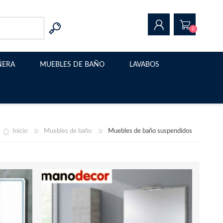
0
ÑERA
MUEBLES DE BAÑO
LAVABOS
REGISTRAR
INICIAR SESIÓN
Muebles de baño modernos
Lavabo sobre encimera
Muebles de baño suspendidos
Estructura metalica para
lavabo
Inicio
Muebles de baño
Muebles de baño suspendidos
Muebles de baño con patas
Muebles de baño a medida