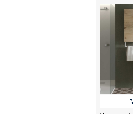
Mueble de baño 
lavabo porcelán
539,00 € IVA I