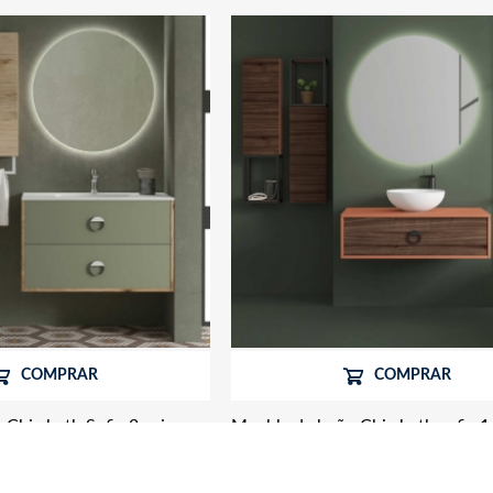
COMPRAR
COMPRAR
Chic bath Sofia 2 cajones
Mueble de baño Chic bath sofia 1
ico
lavabo sobre encimera
ncl.
621,00 € IVA Incl.