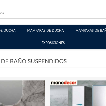
DE DUCHA
MAMPARAS DE DUCHA
MAMPARAS DE BA
EXPOSICIONES
Mamparas Frontales
Mamparas Angulares
 DE BAÑO SUSPENDIDOS
Mamparas Plegables
Mamparas Abatibles
Mamparas Semicirculares
Mamparas Walk-in fijos