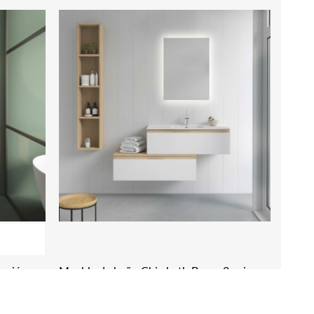
 cajón
Mueble de baño Chic bath Berna 2 cajon
lavabo porcelanico
657,00 € IVA Incl.