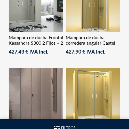
Mampara de ducha Frontal
Mampara de ducha
Kassandra S300 2 Fijos + 2
corredera angular Castel
Correderas
Eco 300 2
427,43 € IVA Incl.
427,90 € IVA Incl.
fijos+2correderas
Mampara de ducha frontal
Mampara de ducha frontal
FILTROS