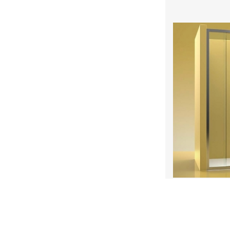
Mampara de duc
2Fijo +2 Corred