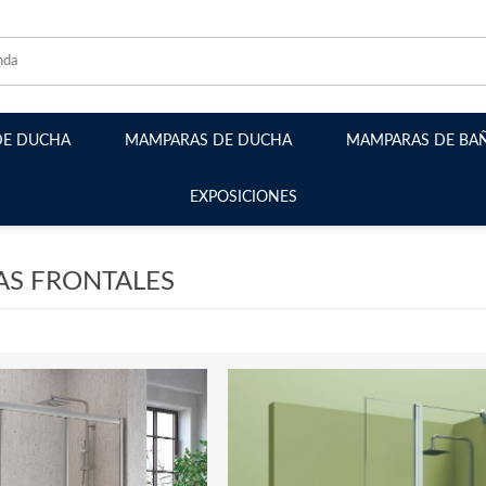
DE DUCHA
MAMPARAS DE DUCHA
MAMPARAS DE BA
EXPOSICIONES
Mamparas Frontales
Mamparas Angulares
S FRONTALES
Mamparas Plegables
Mamparas Abatibles
Mamparas Semicirculares
Mamparas Walk-in fijos