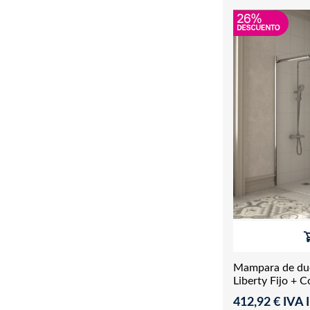
Mampara de duc
Liberty Fijo + 
412,92 € IVA I