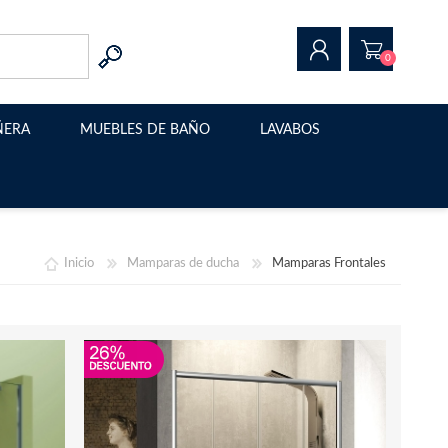
0
ÑERA
MUEBLES DE BAÑO
LAVABOS
REGISTRAR
INICIAR SESIÓN
Muebles de baño modernos
Lavabo sobre encimera
Muebles de baño suspendidos
Estructura metalica para
lavabo
Inicio
Mamparas de ducha
Mamparas Frontales
Muebles de baño con patas
Muebles de baño a medida