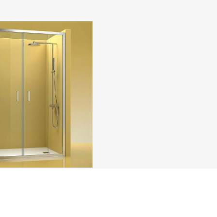
COMPRAR
ha frontal Castel Eco 200
era