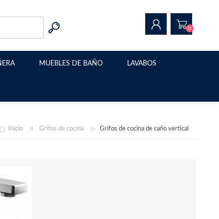
0
ÑERA
MUEBLES DE BAÑO
LAVABOS
REGISTRAR
INICIAR SESIÓN
Muebles de baño modernos
Lavabo sobre encimera
Muebles de baño suspendidos
Estructura metalica para
lavabo
Inicio
Grifos de cocina
Grifos de cocina de caño vertical
Muebles de baño con patas
Muebles de baño a medida