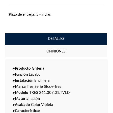
Plazo de entrega:
5 - 7 días
DETALLES
OPINIONES
•Producto
Grifería
•Función
Lavabo
•Instalación
Encimera
•Marca
Tres Serie Study-Tres
•Modelo
TRES 261.307.01.TVI.D
•Material
Latón
•Acabado
Color Violeta
•Características