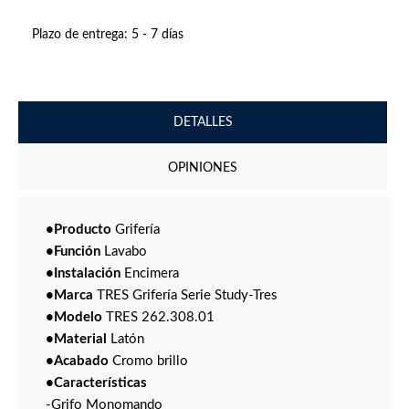
Plazo de entrega:
5 - 7 días
DETALLES
OPINIONES
•Producto
Grifería
•Función
Lavabo
•Instalación
Encimera
•Marca
TRES Grifería Serie Study-Tres
•Modelo
TRES 262.308.01
•Material
Latón
•Acabado
Cromo brillo
•Características
-Grifo Monomando