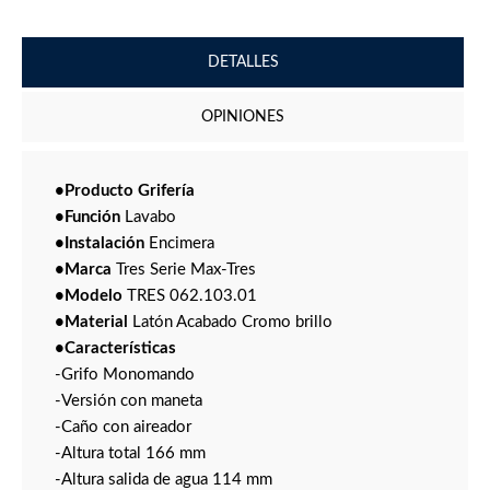
DETALLES
OPINIONES
•Producto Grifería
•Función
Lavabo
•Instalación
Encimera
•Marca
Tres Serie Max-Tres
•Modelo
TRES 062.103.01
•Material
Latón Acabado Cromo brillo
•Características
-Grifo Monomando
-Versión con maneta
-Caño con aireador
-Altura total 166 mm
-Altura salida de agua 114 mm